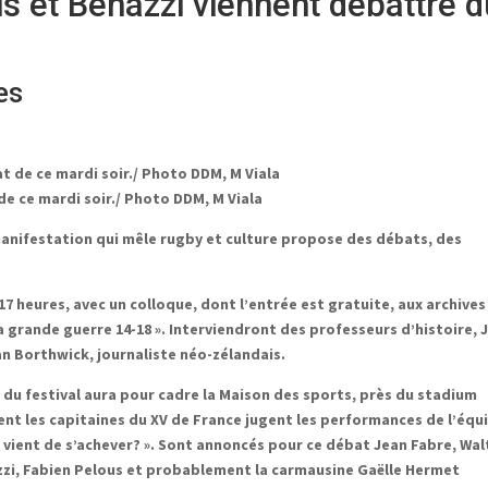
s et Benazzi viennent débattre d
es
de ce mardi soir./ Photo DDM, M Viala
manifestation qui mêle rugby et culture propose des débats, des
17 heures, avec un colloque, dont l’entrée est gratuite, aux archives
 grande guerre 14-18 ». Interviendront des professeurs d’histoire, 
Ian Borthwick, journaliste néo-zélandais.
at du festival aura pour cadre la Maison des sports, près du stadium
ent les capitaines du XV de France jugent les performances de l’équ
s vient de s’achever? ». Sont annoncés pour ce débat Jean Fabre, Wal
zzi, Fabien Pelous et probablement la carmausine Gaëlle Hermet